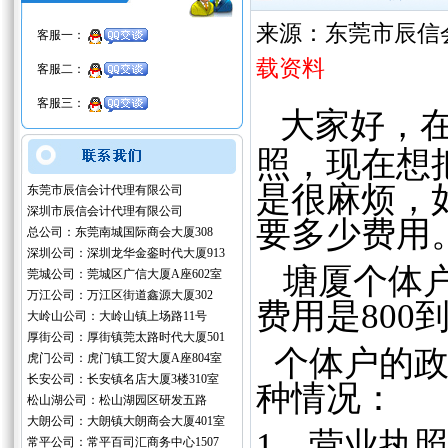
来源：东莞市辰信
客服一：
载资料
客服二：
客服三：
大家好，在
照，现在想
是很麻烦，
东莞市辰信会计代理有限公司
深圳市辰信会计代理有限公司
要多少费用
总公司：东莞南城国际商会大厦308
深圳公司：深圳龙华金銮时代大厦913
塘厦个体户
莞城公司：莞城区广信大厦A座602室
万江公司：万江区街道鑫源大厦302
费用是800到
大岭山公司：大岭山镇上场路11号
厚街公司：厚街镇莞太路时代大厦501
个体户的政
虎门公司：虎门镇工贸大厦A座804室
长安公司：长安镇名店大厦3楼310室
种情况：
松山湖公司：松山湖园区研发五路
大朗公司：大朗镇大朗商会大厦401室
1、营业执
常平公司：常平百司汇商务中心1507