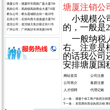
塘厦公司：塘厦环市西路广盈大厦706
塘厦注销公
凤岗公司：凤岗镇凤岗商会大厦710室
桥头公司：桥头莲城联合街一巷28号
小规模公司
石排公司：石排向西大道嘉盛大厦701
道滘公司：道滘镇大鱼沙新正街11号
的，一般是20
广州公司：广州南沙丰泽东路106号
一般纳税人企
右。注意是
的话我公司
安排塘厦国
网站首页
公司注册
公司简介
集群注册
人才招聘
代理记账
上一条：
塘厦个体工商户执照注销需
下一条：
东莞厚街营业执照注销 厚