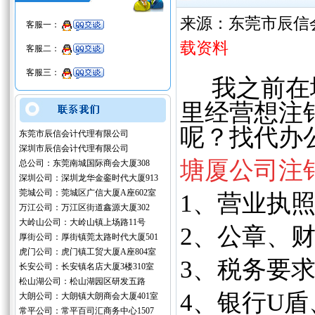
来源：东莞市辰信
客服一：
载资料
客服二：
客服三：
我之前在塘
里经营想注
呢？找代办
东莞市辰信会计代理有限公司
深圳市辰信会计代理有限公司
塘厦公司注
总公司：东莞南城国际商会大厦308
深圳公司：深圳龙华金銮时代大厦913
莞城公司：莞城区广信大厦A座602室
1、
营业执
万江公司：万江区街道鑫源大厦302
大岭山公司：大岭山镇上场路11号
2、公章、
厚街公司：厚街镇莞太路时代大厦501
虎门公司：虎门镇工贸大厦A座804室
3、税务要
长安公司：长安镇名店大厦3楼310室
松山湖公司：松山湖园区研发五路
4、银行U
大朗公司：大朗镇大朗商会大厦401室
常平公司：常平百司汇商务中心1507