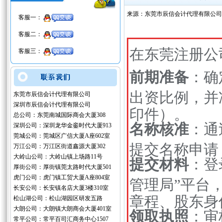
来源：东莞市辰信会计代理有限公司
客服一：
客服二：
在东莞注册公
客服三：
前期准备
：确
出资比例，并
东莞市辰信会计代理有限公司
深圳市辰信会计代理有限公司
印件）。
总公司：东莞南城国际商会大厦308
名称核准
：通
深圳公司：深圳龙华金銮时代大厦913
莞城公司：莞城区广信大厦A座602室
提交名称申请
万江公司：万江区街道鑫源大厦302
大岭山公司：大岭山镇上场路11号
提交材料
：登
厚街公司：厚街镇莞太路时代大厦501
虎门公司：虎门镇工贸大厦A座804室
管理局”平台
长安公司：长安镇名店大厦3楼310室
章程、股东身
松山湖公司：松山湖园区研发五路
大朗公司：大朗镇大朗商会大厦401室
领取执照
：审
常平公司：常平百司汇商务中心1507