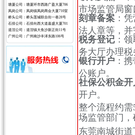
塘厦公司：塘厦环市西路广盈大厦706
市场监管局窗
凤岗公司：凤岗镇凤岗商会大厦710室
刻章备案
：凭
桥头公司：桥头莲城联合街一巷28号
石排公司：石排向西大道嘉盛大厦701
法人章等，并
道滘公司：道滘镇大鱼沙新正街11号
广州公司：广州南沙丰泽东路106号
税务登记
：领
务大厅办理税
银行开户
：携
公账户。
社保公积金开
开户。
整个流程约需
场监管部门，
东莞南城街道