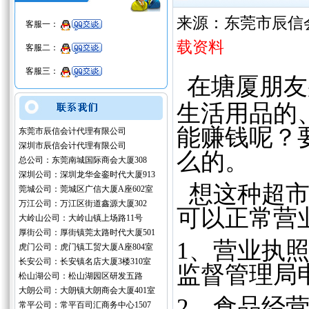
来源：东莞市辰信
客服一：
载资料
客服二：
客服三：
在塘厦朋友
生活用品的
能赚钱呢？
东莞市辰信会计代理有限公司
深圳市辰信会计代理有限公司
么的。
总公司：东莞南城国际商会大厦308
深圳公司：深圳龙华金銮时代大厦913
想这种超市
莞城公司：莞城区广信大厦A座602室
万江公司：万江区街道鑫源大厦302
可以正常营
大岭山公司：大岭山镇上场路11号
厚街公司：厚街镇莞太路时代大厦501
1、营业执
虎门公司：虎门镇工贸大厦A座804室
长安公司：长安镇名店大厦3楼310室
监督管理局
松山湖公司：松山湖园区研发五路
大朗公司：大朗镇大朗商会大厦401室
2、食品经
常平公司：常平百司汇商务中心1507