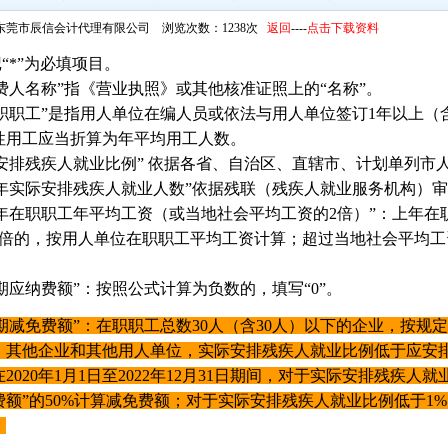
东莞市辰信会计代理有限公司 浏览次数：1238次
返回
----
点击下载资料
记“*”为必填项目。
缴费人名称”指《营业执照》或其他核准证照上的“名称”。
“在职职工”是指用人单位在编人员或依法与用人单位签订1年以上
性用工应当折算为年平均用工人数。
“应安排残疾人就业比例” 依据各省、自治区、直辖市、计划单列
“上年实际安排残疾人就业人数”依据残联（残疾人就业服务机构）
“上年在职职工年平均工资（或当地社会平均工资的2倍）”：上年
2倍的，按用人单位在职职工平均工资计算；超过当地社会平均工
本期应纳费额”：按照公式计算为负数的，填写“0”。
本期减免费额”：在职职工总数30人（含30人）以下的企业，按规定
。其他企业和其他用人单位，实际安排残疾人就业比例低于应安
2020年1月1日至2022年12月31日期间，对于实际安排残疾人
费额”的50%计算减免费额；对于实际安排残疾人就业比例低于1%
。