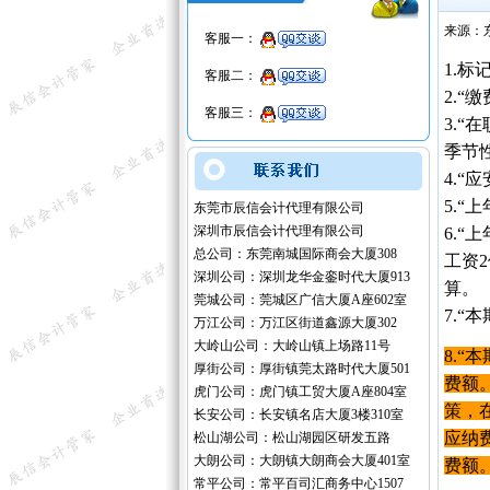
来源：
客服一：
1.标
客服二：
2.“
客服三：
3.
季节
4.
5.
东莞市辰信会计代理有限公司
深圳市辰信会计代理有限公司
6.
总公司：东莞南城国际商会大厦308
工资
深圳公司：深圳龙华金銮时代大厦913
算。
莞城公司：莞城区广信大厦A座602室
7.“
万江公司：万江区街道鑫源大厦302
大岭山公司：大岭山镇上场路11号
8.“
厚街公司：厚街镇莞太路时代大厦501
费额
虎门公司：虎门镇工贸大厦A座804室
策，在
长安公司：长安镇名店大厦3楼310室
应纳
松山湖公司：松山湖园区研发五路
大朗公司：大朗镇大朗商会大厦401室
费额
常平公司：常平百司汇商务中心1507