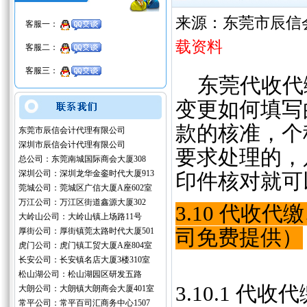
来源：东莞市辰信
客服一：
载资料
客服二：
客服三：
东莞代收代
变更如何填写
款的核准，个
东莞市辰信会计代理有限公司
深圳市辰信会计代理有限公司
要求处理的，
总公司：东莞南城国际商会大厦308
深圳公司：深圳龙华金銮时代大厦913
印件核对就可
莞城公司：莞城区广信大厦A座602室
万江公司：万江区街道鑫源大厦302
3.10 代
大岭山公司：大岭山镇上场路11号
厚街公司：厚街镇莞太路时代大厦501
司免费提供）
虎门公司：虎门镇工贸大厦A座804室
长安公司：长安镇名店大厦3楼310室
松山湖公司：松山湖园区研发五路
3.10.1 代
大朗公司：大朗镇大朗商会大厦401室
常平公司：常平百司汇商务中心1507